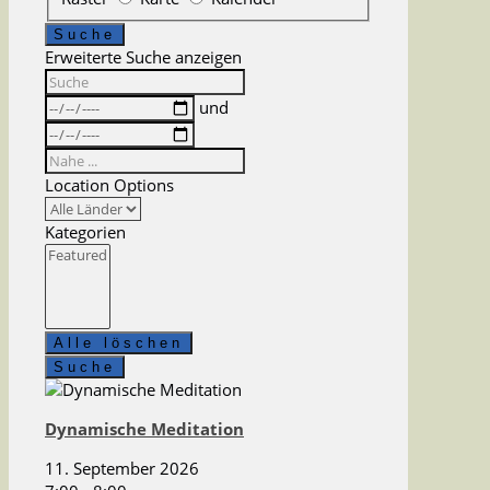
Suchergebnisse
Suche
Erweiterte Suche anzeigen
Suche
Daten
und
Nahe
...
Location Options
Land
Kategorien
Kategorien
Alle löschen
Suche
Dynamische Meditation
11. September 2026