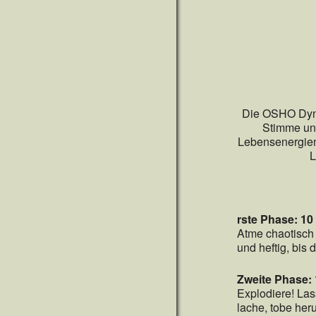
Die OSHO Dynam
Stimme und
Lebensenergien 
L
rste Phase: 10
Atme chaotisch 
und heftig, bis
Zweite Phase:
Explodiere! Lass
lache, tobe her