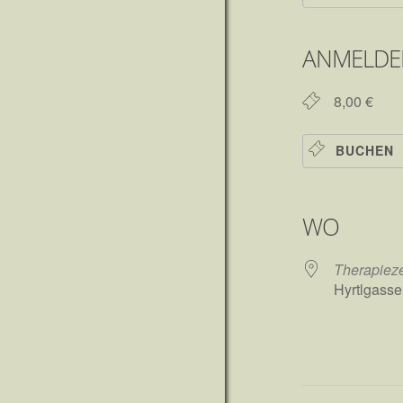
ICS herunt
Goo
ANMELDE
8,00 €
BUCHEN
WO
Therapiez
Hyrtlgasse