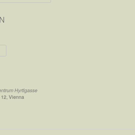
erladen
gle Kalender
iCalendar
Office 365
Outlook Live
N
entrum Hyrtlgasse
 12, Vienna