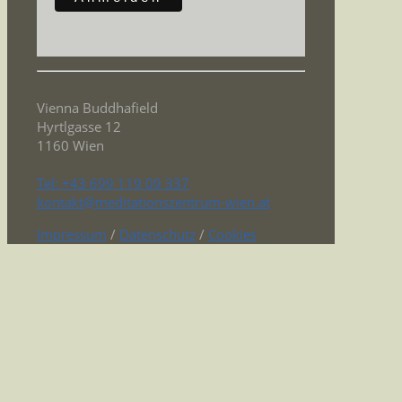
Vienna Buddhafield
Hyrtlgasse 12
1160 Wien
Tel: +43 699 119 09 337
kontakt@meditationszentrum-wien.at
Impressum
/
Datenschutz
/
Cookies